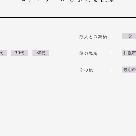
父
故人との
続柄
代
70代
80代
札幌
旅の場所
最期
その他