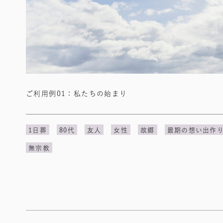
ご利用例01：私たちの始まり
1日葬
80代
友人
女性
故郷
最期の想い出作
無宗教