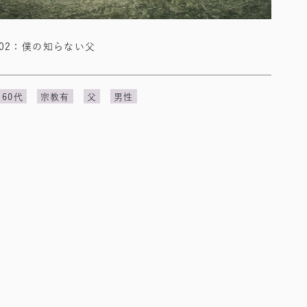
02：僕の知らない父
60代
宗教有
父
男性