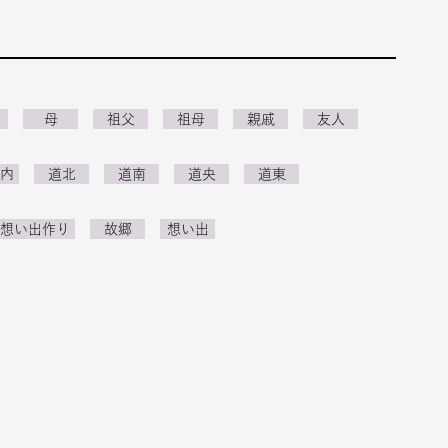
母
祖父
祖母
親戚
友人
市内
道北
道南
道央
道東
の想い出作り
故郷
想い出