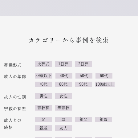
カテゴリーから事例を検索
火葬式
1日葬
2日葬
葬儀形式
39歳以下
40代
50代
60代
故人の年齢
70代
80代
90代
100歳以上
男性
女性
故人の性別
宗教有
無宗教
宗教の有無
父
母
祖父
祖母
故人との
続柄
親戚
友人