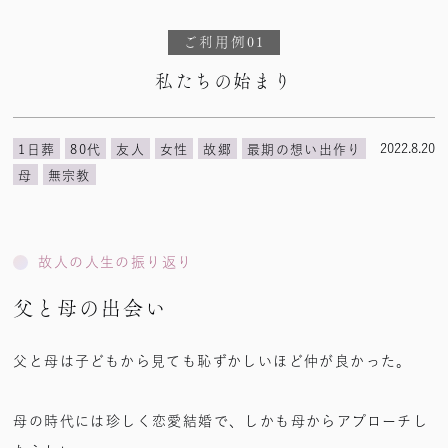
ご利用例01
私たちの始まり
2022.8.20
1日葬
80代
友人
女性
故郷
最期の想い出作り
母
無宗教
故人の人生の振り返り
父と母の出会い
父と母は子どもから見ても恥ずかしいほど仲が良かった。
母の時代には珍しく恋愛結婚で、しかも母からアプローチし