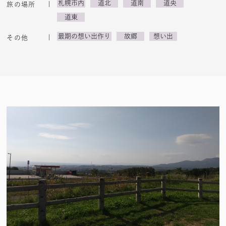
札幌市内
道北
道南
道央
旅の場所
道東
最期の想い出作り
故郷
想い出
その他