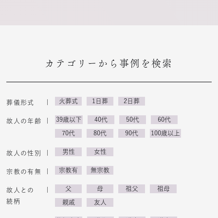
カテゴリーから事例を検索
火葬式
1日葬
2日葬
葬儀形式
39歳以下
40代
50代
60代
故人の年齢
70代
80代
90代
100歳以上
男性
女性
故人の性別
宗教有
無宗教
宗教の有無
父
母
祖父
祖母
故人との
続柄
親戚
友人