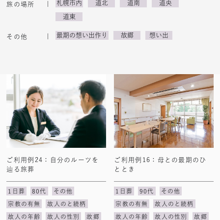
札幌市内
道北
道南
道央
旅の場所
道東
最期の想い出作り
故郷
想い出
その他
ご利用例24：自分のルーツを
ご利用例16：母との最期のひ
辿る旅葬
ととき
1日葬
80代
その他
1日葬
90代
その他
宗教の有無
故人のと続柄
宗教の有無
故人のと続柄
故人の年齢
故人の性別
故郷
故人の年齢
故人の性別
故郷