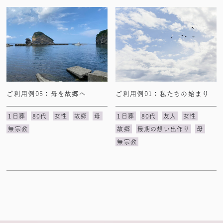
ご利用例05：母を故郷へ
ご利用例01：私たちの始まり
1日葬
80代
女性
故郷
母
1日葬
80代
友人
女性
無宗教
故郷
最期の想い出作り
母
無宗教