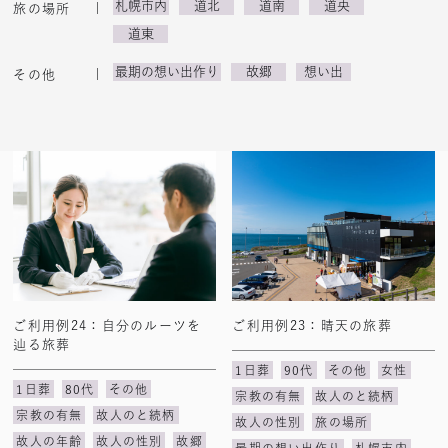
札幌市内
道北
道南
道央
旅の場所
道東
最期の想い出作り
故郷
想い出
その他
ご利用例24：自分のルーツを
ご利用例23：晴天の旅葬
辿る旅葬
1日葬
90代
その他
女性
1日葬
80代
その他
宗教の有無
故人のと続柄
宗教の有無
故人のと続柄
故人の性別
旅の場所
故人の年齢
故人の性別
故郷