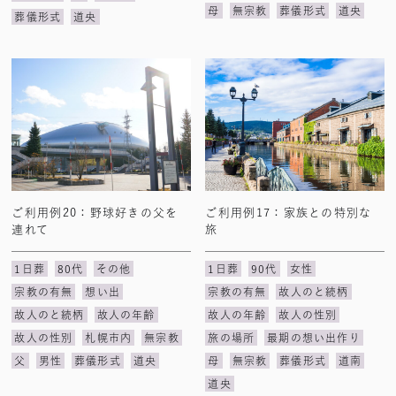
母
無宗教
葬儀形式
道央
葬儀形式
道央
ご利用例20：野球好きの父を
ご利用例17：家族との特別な
連れて
旅
1日葬
80代
その他
1日葬
90代
女性
宗教の有無
想い出
宗教の有無
故人のと続柄
故人のと続柄
故人の年齢
故人の年齢
故人の性別
故人の性別
札幌市内
無宗教
旅の場所
最期の想い出作り
父
男性
葬儀形式
道央
母
無宗教
葬儀形式
道南
道央