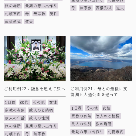
最期の想い出作り
札幌市内
旅の場所
最期の想い出作り
母
無宗教
葬儀形式
道央
札幌市内
母
無宗教
男性
葬儀形式
道央
ご利用例22：疑念を超えて旅へ
ご利用例21：母との最後に支
笏湖と大通公園を巡って
1日葬
80代
その他
女性
1日葬
その他
女性
宗教の有無
故人のと続柄
宗教の有無
故人のと続柄
故人の年齢
故人の性別
故人の性別
旅の場所
旅の場所
最期の想い出作り
最期の想い出作り
札幌市内
札幌市内
母
無宗教