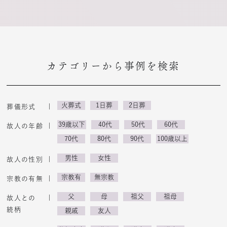
カテゴリーから事例を検索
火葬式
1日葬
2日葬
葬儀形式
39歳以下
40代
50代
60代
故人の年齢
70代
80代
90代
100歳以上
男性
女性
故人の性別
宗教有
無宗教
宗教の有無
父
母
祖父
祖母
故人との
続柄
親戚
友人