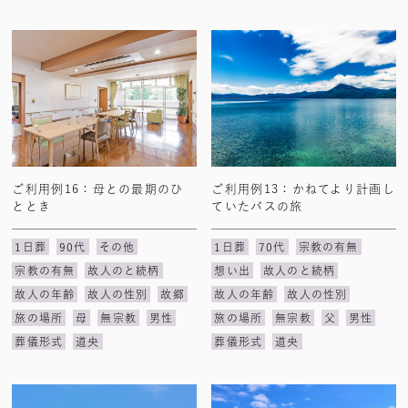
ご利用例16：母との最期のひ
ご利用例13：かねてより計画し
ととき
ていたバスの旅
1日葬
90代
その他
1日葬
70代
宗教の有無
宗教の有無
故人のと続柄
想い出
故人のと続柄
故人の年齢
故人の性別
故郷
故人の年齢
故人の性別
旅の場所
母
無宗教
男性
旅の場所
無宗教
父
男性
葬儀形式
道央
葬儀形式
道央