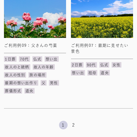
ご利用例09：父さんの芍薬
ご利用例07：最期に見せたい
景色
1日葬
70代
仏式
想い出
2日葬
90代
仏式
女性
故人のと続柄
故人の年齢
想い出
祖母
道央
故人の性別
旅の場所
最期の想い出作り
父
男性
葬儀形式
道央
1
2