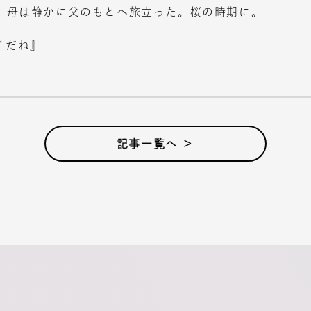
月、母は静かに父のもとへ旅立った。桜の時期に。
イだね』
記事一覧へ ＞