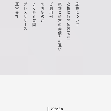
運営会社
プレスリリース
よくある質問
お客様の声
ご利用例
旅葬と通常の葬儀との違い
巡輪偲仮想体験[VR]
旅葬について
2022.6.8