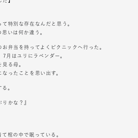
んだ】
って特別な存在なんだと思う。
の思いは何か違う。
のお弁当を持ってよくピクニックへ行った。
、7月はユリにラベンダー。
を見る母。
になったことを思い出す。
する。
ぶりかな？』
着て棺の中で眠っている。