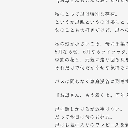
【お母さんもこんな思いだった
私にとって母は特別な存在。
というか母親というのは娘にと
父のことも大好きだけど、母へ
私の娘が小さいころ、母お手製
5月なら桜、6月ならライラック
季節の花と、元気に走り回る孫
それだけで何だか幸せな気持ち
バスは間もなく恵庭渓谷に到着
『お母さん、もう着くよ。何年
母に話しかけるが返事はない。
だって今日は母のお葬式。
母はお気に入りのワンピースを